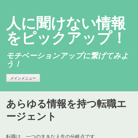
コ
ン
人に聞けない情報
テ
ン
をピックアップ！
ツ
へ
モチベーションアップに繋げてみよ
ス
う！
キ
ッ
プ
メインメニュー
あらゆる情報を持つ転職エ
ージェント
転職は、一つの大きな人生の分岐点です。